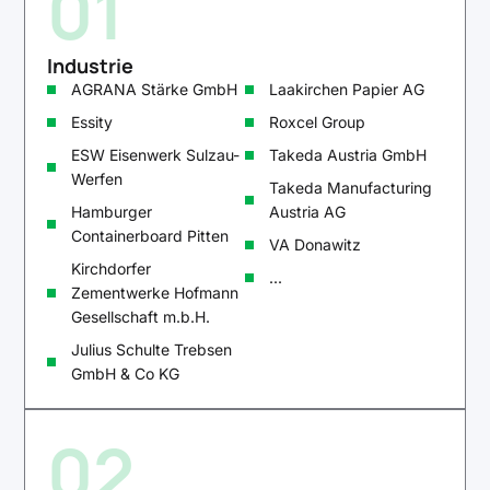
01
Industrie
AGRANA Stärke GmbH
Laakirchen Papier AG
Essity
Roxcel Group
ESW Eisenwerk Sulzau-
Takeda Austria GmbH
Werfen
Takeda Manufacturing
Hamburger
Austria AG
Containerboard Pitten
VA Donawitz
Kirchdorfer
...
Zementwerke Hofmann
Gesellschaft m.b.H.
Julius Schulte Trebsen
GmbH & Co KG
02