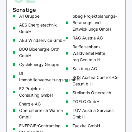
Sonstige
A1 Gruppe
pbeg Projektplanungs-
Beratungs und
AES Energietechnik
Entwicklungs GmbH
GmbH
RAG Austria AG
AES Windservice GmbH
Raiffeisenbank
BOG Bioenergie Orth
Waldviertel Mitte
GmbH
reg.Gen.m.b.H.
CycleEnergy Gruppe
Salzburg AG
DI
SGS Austria Controll-Co
ImmobilienverwaltungsgesmbH
Ges.m.b.H.
E2 Projekte +
Stellantis Österreich
Consulting GmbH
TOELG GmbH
Energie AG
Oberösterreich Wärme
TÜV Austria Services
GmbH
GmbH
ENERGIE-Contracting
Tyczka GmbH